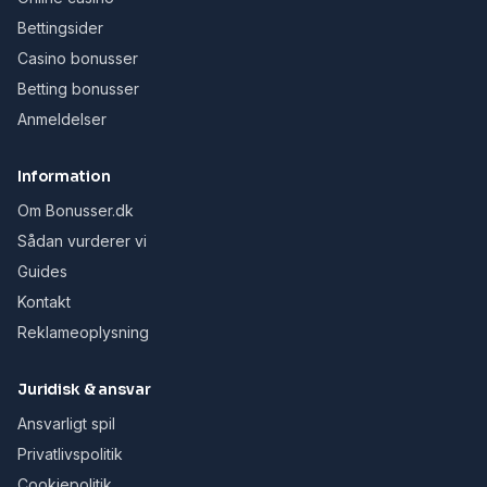
Bettingsider
Casino bonusser
Betting bonusser
Anmeldelser
Information
Om Bonusser.dk
Sådan vurderer vi
Guides
Kontakt
Reklameoplysning
Juridisk & ansvar
Ansvarligt spil
Privatlivspolitik
Cookiepolitik