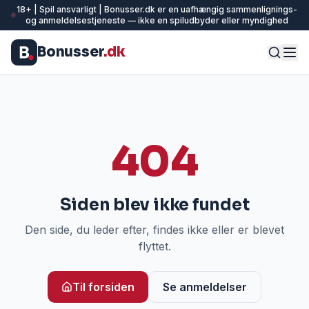
18+ | Spil ansvarligt | Bonusser.dk er en uafhængig sammenlignings-
og anmeldelsestjeneste — ikke en spiludbyder eller myndighed
Bonusser
.dk
404
Siden blev ikke fundet
Den side, du leder efter, findes ikke eller er blevet
flyttet.
Til forsiden
Se anmeldelser