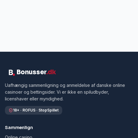
Bonusser
.dk
Uafhængig sammenligning og anmeldelse af danske online
casinoer og bettingsider. Vi er ikke en spiludbyder,
licenshaver eller myndighed.
18+ · ROFUS · StopSpillet
Sammenlign
Online casino