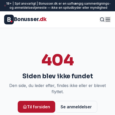
18+ | Spil ansvarligt | Bonusser.dk er en uafhængig sammenlignings-
og anmeldelsestjeneste — ikke en spiludbyder eller myndighed
Bonusser
.dk
404
Siden blev ikke fundet
Den side, du leder efter, findes ikke eller er blevet
flyttet.
Til forsiden
Se anmeldelser