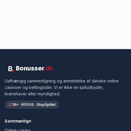
Bonusser
.dk
Uafhængig sammenligning og anmeldelse af danske online
casinoer og bettingsider. Vi er ikke en spiludbyder,
licenshaver eller myndighed.
18+ · ROFUS · StopSpillet
Sammenlign
Online casino