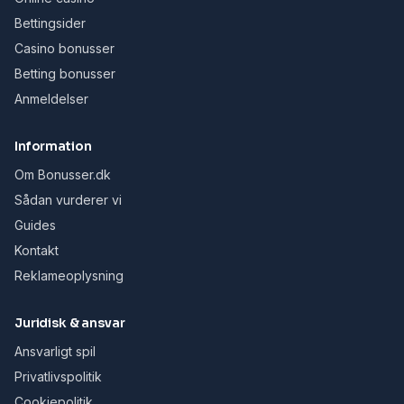
Bettingsider
Casino bonusser
Betting bonusser
Anmeldelser
Information
Om Bonusser.dk
Sådan vurderer vi
Guides
Kontakt
Reklameoplysning
Juridisk & ansvar
Ansvarligt spil
Privatlivspolitik
Cookiepolitik