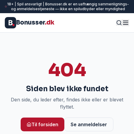
18+ | Spil ansvarligt | Bonusser.dk er en uafhængig sammenlignings-
og anmeldelsestjeneste — ikke en spiludbyder eller myndighed
Bonusser
.dk
404
Siden blev ikke fundet
Den side, du leder efter, findes ikke eller er blevet
flyttet.
Til forsiden
Se anmeldelser