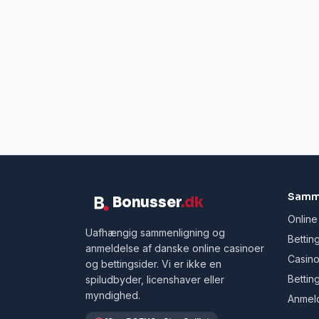
Samm
Bonusser
.dk
Online
Uafhængig sammenligning og
Bettin
anmeldelse af danske online casinoer
Casin
og bettingsider. Vi er ikke en
Bettin
spiludbyder, licenshaver eller
myndighed.
Anmel